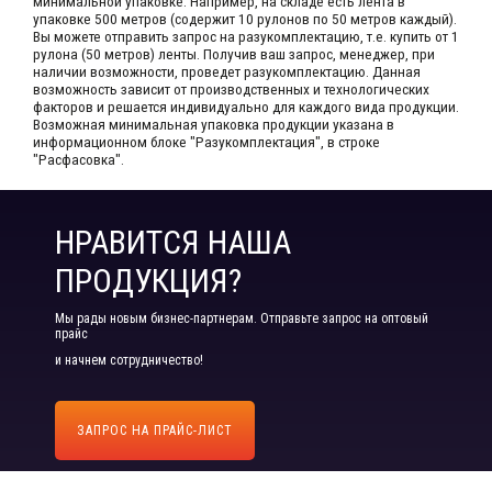
минимальной упаковке. Например, на складе​ есть лента в
упаковке 500 метров (содержит 10 рулонов по 50 метров каждый).​
Вы можете отправить запрос на разукомплектацию, т.е. купить от 1
рулона (50 метров) ленты. Получив ваш запрос,​ менеджер, при
наличии возможности, проведет разукомплектацию. Данная
возможность зависит от производственных​ и технологических
факторов и решается индивидуально для каждого вида продукции.​
Возможная минимальная упаковка продукции указана в
информационном блоке "Разукомплектация", в строке
"Расфасовка".
НРАВИТСЯ НАША
ПРОДУКЦИЯ?
Мы рады новым бизнес-партнерам. Отправьте запрос на оптовый
прайс
и начнем сотрудничество!
ЗАПРОС НА ПРАЙС-ЛИСТ