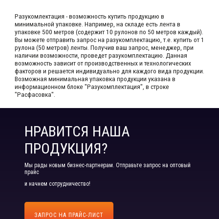
Разукомлектация - возможность купить продукцию в
минимальной упаковке. Например, на складе​ есть лента в
упаковке 500 метров (содержит 10 рулонов по 50 метров каждый).​
Вы можете отправить запрос на разукомплектацию, т.е. купить от 1
рулона (50 метров) ленты. Получив ваш запрос,​ менеджер, при
наличии возможности, проведет разукомплектацию. Данная
возможность зависит от производственных​ и технологических
факторов и решается индивидуально для каждого вида продукции.​
Возможная минимальная упаковка продукции указана в
информационном блоке "Разукомплектация", в строке
"Расфасовка".
НРАВИТСЯ НАША
ПРОДУКЦИЯ?
Мы рады новым бизнес-партнерам. Отправьте запрос на оптовый
прайс
и начнем сотрудничество!
ЗАПРОС НА ПРАЙС-ЛИСТ