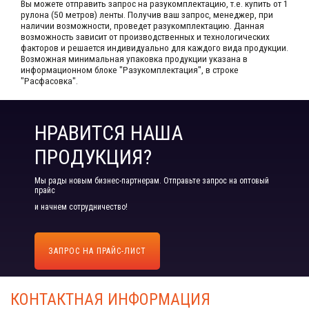
Вы можете отправить запрос на разукомплектацию, т.е. купить от 1
рулона (50 метров) ленты. Получив ваш запрос,​ менеджер, при
наличии возможности, проведет разукомплектацию. Данная
возможность зависит от производственных​ и технологических
факторов и решается индивидуально для каждого вида продукции.​
Возможная минимальная упаковка продукции указана в
информационном блоке "Разукомплектация", в строке
"Расфасовка".
НРАВИТСЯ НАША
ПРОДУКЦИЯ?
Мы рады новым бизнес-партнерам. Отправьте запрос на оптовый
прайс
и начнем сотрудничество!
ЗАПРОС НА ПРАЙС-ЛИСТ
КОНТАКТНАЯ ИНФОРМАЦИЯ