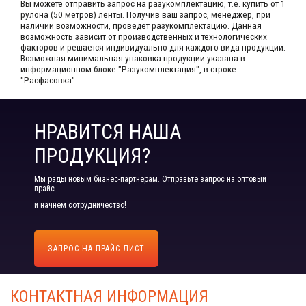
Вы можете отправить запрос на разукомплектацию, т.е. купить от 1
рулона (50 метров) ленты. Получив ваш запрос,​ менеджер, при
наличии возможности, проведет разукомплектацию. Данная
возможность зависит от производственных​ и технологических
факторов и решается индивидуально для каждого вида продукции.​
Возможная минимальная упаковка продукции указана в
информационном блоке "Разукомплектация", в строке
"Расфасовка".
НРАВИТСЯ НАША
ПРОДУКЦИЯ?
Мы рады новым бизнес-партнерам. Отправьте запрос на оптовый
прайс
и начнем сотрудничество!
ЗАПРОС НА ПРАЙС-ЛИСТ
КОНТАКТНАЯ ИНФОРМАЦИЯ