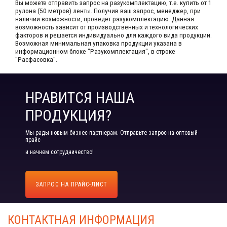
Вы можете отправить запрос на разукомплектацию, т.е. купить от 1
рулона (50 метров) ленты. Получив ваш запрос,​ менеджер, при
наличии возможности, проведет разукомплектацию. Данная
возможность зависит от производственных​ и технологических
факторов и решается индивидуально для каждого вида продукции.​
Возможная минимальная упаковка продукции указана в
информационном блоке "Разукомплектация", в строке
"Расфасовка".
НРАВИТСЯ НАША
ПРОДУКЦИЯ?
Мы рады новым бизнес-партнерам. Отправьте запрос на оптовый
прайс
и начнем сотрудничество!
ЗАПРОС НА ПРАЙС-ЛИСТ
КОНТАКТНАЯ ИНФОРМАЦИЯ